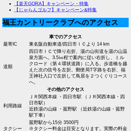
【楽天GORA】キャンペーン・特集
【じゃらんゴルフ】キャンペーン&特集
福王カントリークラブへのアクセス
車でのアクセス
最寄IC
東名阪自動車道/四日市ＩＣより 14 km
四日市ＩＣで降り右折、湯の山街道を湯の山温
泉方面へ。3.5㎞程で案内に従い右折し、ミル
クロード（第４環状道路）に入る。歩道橋を越
道順
えた次の信号を左折。郵便局T字路を右折、福
王神社入口で左折して鳥居を２つくぐりコース
へ。
その他のアクセス
ＪＲ関西本線 ・四日市駅 （ＪＲ関西本線・四
日市駅）
利用路線
近鉄湯の山線 ・菰野駅 （近鉄湯の山線・菰野
駅下車）
菰野駅から15分 3500円
タクシー
※タクシー料金は目安となります。実際の料金