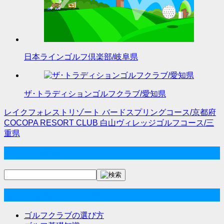
日本ラインゴルフ倶楽部/岐阜県
ザ･トラディションゴルフクラブ/愛知県
レイクフォレストリゾート バードスプリングコース/京都府
投
COCOPA RESORT CLUB 白山ヴィレッジゴルフコース/三
重県
稿
サイト内検索
ナ
ビ
ゲ
ゴルフな気分メニュー
ー
ゴルフクラブの選び方
シ