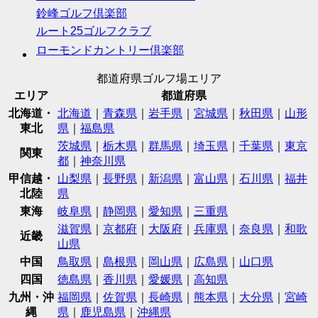
鈴峰ゴルフ倶楽部
ルート25ゴルフクラブ
ローモンドカントリー倶楽部
都道府県ゴルフ場エリア
エリア
都道府県
北海道・
北海道
｜
青森県
｜
岩手県
｜
宮城県
｜
秋田県
｜
山形
東北
県
｜
福島県
茨城県
｜
栃木県
｜
群馬県
｜
埼玉県
｜
千葉県
｜
東京
関東
都
｜
神奈川県
甲信越・
山梨県
｜
長野県
｜
新潟県
｜
富山県
｜
石川県
｜
福井
北陸
県
東海
岐阜県
｜
静岡県
｜
愛知県
｜
三重県
滋賀県
｜
京都府
｜
大阪府
｜
兵庫県
｜
奈良県
｜
和歌
近畿
山県
中国
鳥取県
｜
島根県
｜
岡山県
｜
広島県
｜
山口県
四国
徳島県
｜
香川県
｜
愛媛県
｜
高知県
九州・沖
福岡県
｜
佐賀県
｜
長崎県
｜
熊本県
｜
大分県
｜
宮崎
縄
県
｜
鹿児島県
｜
沖縄県