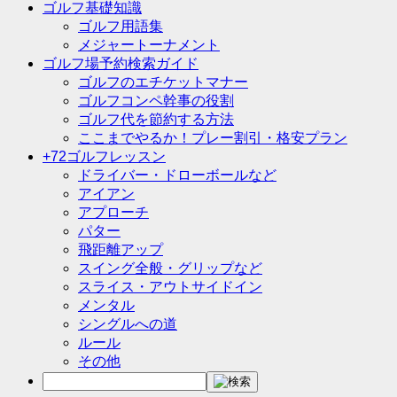
ゴルフ基礎知識
ゴルフ用語集
メジャートーナメント
ゴルフ場予約検索ガイド
ゴルフのエチケットマナー
ゴルフコンペ幹事の役割
ゴルフ代を節約する方法
ここまでやるか！プレー割引・格安プラン
+72ゴルフレッスン
ドライバー・ドローボールなど
アイアン
アプローチ
パター
飛距離アップ
スイング全般・グリップなど
スライス・アウトサイドイン
メンタル
シングルへの道
ルール
その他