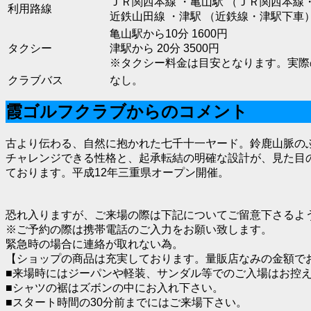
ＪＲ関西本線 ・亀山駅 （ＪＲ関西本線
利用路線
近鉄山田線 ・津駅 （近鉄線・津駅下車
亀山駅から10分 1600円
タクシー
津駅から 20分 3500円
※タクシー料金は目安となります。実際
クラブバス
なし。
霞ゴルフクラブからのコメント
古より伝わる、自然に抱かれた七千十一ヤード。鈴鹿山脈の
チャレンジできる性格と、起承転結の明確な設計が、見た目
ております。平成12年三重県オープン開催。
恐れ入りますが、ご来場の際は下記についてご留意下さるよ
※ご予約の際は携帯電話のご入力をお願い致します。
緊急時の場合に連絡が取れない為。
【ショップの商品は充実しております。量販店なみの金額で
■来場時にはジーパンや軽装、サンダル等でのご入場はお控
■シャツの裾はズボンの中にお入れ下さい。
■スタート時間の30分前までにはご来場下さい。