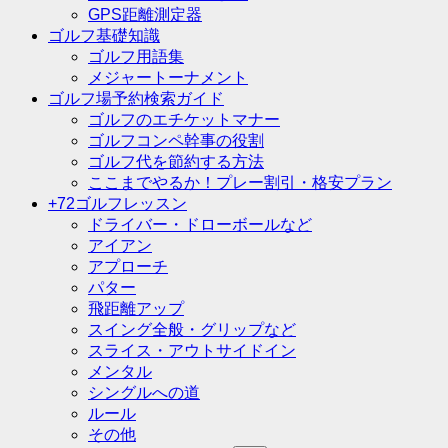
GPS距離測定器
ゴルフ基礎知識
ゴルフ用語集
メジャートーナメント
ゴルフ場予約検索ガイド
ゴルフのエチケットマナー
ゴルフコンペ幹事の役割
ゴルフ代を節約する方法
ここまでやるか！プレー割引・格安プラン
+72ゴルフレッスン
ドライバー・ドローボールなど
アイアン
アプローチ
パター
飛距離アップ
スイング全般・グリップなど
スライス・アウトサイドイン
メンタル
シングルへの道
ルール
その他