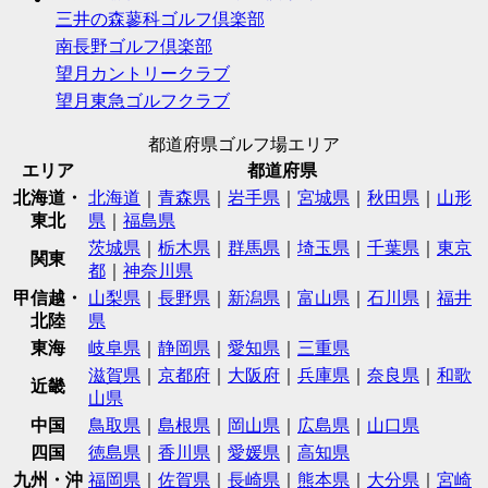
三井の森蓼科ゴルフ倶楽部
南長野ゴルフ倶楽部
望月カントリークラブ
望月東急ゴルフクラブ
都道府県ゴルフ場エリア
エリア
都道府県
北海道・
北海道
｜
青森県
｜
岩手県
｜
宮城県
｜
秋田県
｜
山形
東北
県
｜
福島県
茨城県
｜
栃木県
｜
群馬県
｜
埼玉県
｜
千葉県
｜
東京
関東
都
｜
神奈川県
甲信越・
山梨県
｜
長野県
｜
新潟県
｜
富山県
｜
石川県
｜
福井
北陸
県
東海
岐阜県
｜
静岡県
｜
愛知県
｜
三重県
滋賀県
｜
京都府
｜
大阪府
｜
兵庫県
｜
奈良県
｜
和歌
近畿
山県
中国
鳥取県
｜
島根県
｜
岡山県
｜
広島県
｜
山口県
四国
徳島県
｜
香川県
｜
愛媛県
｜
高知県
九州・沖
福岡県
｜
佐賀県
｜
長崎県
｜
熊本県
｜
大分県
｜
宮崎