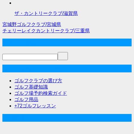
ザ・カントリークラブ/滋賀県
宮城野ゴルフクラブ/宮城県
投
チェリーレイクカントリークラブ/三重県
稿
サイト内検索
ナ
ビ
ゲ
ゴルフな気分メニュー
ー
ゴルフクラブの選び方
シ
ゴルフ基礎知識
ゴルフ場予約検索ガイド
ョ
ゴルフ用品
ン
+72ゴルフレッスン
人気記事