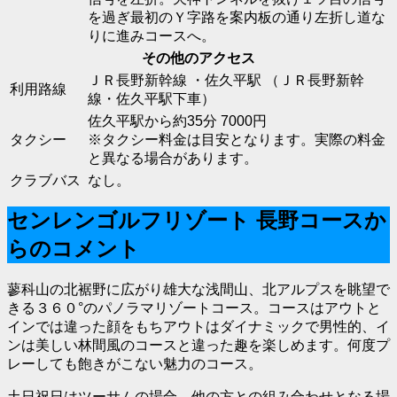
を過ぎ最初のＹ字路を案内板の通り左折し道な
りに進みコースへ。
その他のアクセス
ＪＲ長野新幹線 ・佐久平駅 （ＪＲ長野新幹
利用路線
線・佐久平駅下車）
佐久平駅から約35分 7000円
タクシー
※タクシー料金は目安となります。実際の料金
と異なる場合があります。
クラブバス
なし。
センレンゴルフリゾート 長野コースか
らのコメント
蓼科山の北裾野に広がり雄大な浅間山、北アルプスを眺望で
きる３６０°のパノラマリゾートコース。コースはアウトと
インでは違った顔をもちアウトはダイナミックで男性的、イ
ンは美しい林間風のコースと違った趣を楽しめます。何度プ
レーしても飽きがこない魅力のコース。
土日祝日はツーサムの場合、他の方との組み合わせとなる場