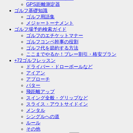
GPS距離測定器
ゴルフ基礎知識
ゴルフ用語集
メジャートーナメント
ゴルフ場予約検索ガイド
ゴルフのエチケットマナー
ゴルフコンペ幹事の役割
ゴルフ代を節約する方法
ここまでやるか！プレー割引・格安プラン
+72ゴルフレッスン
ドライバー・ドローボールなど
アイアン
アプローチ
パター
飛距離アップ
スイング全般・グリップなど
スライス・アウトサイドイン
メンタル
シングルへの道
ルール
その他