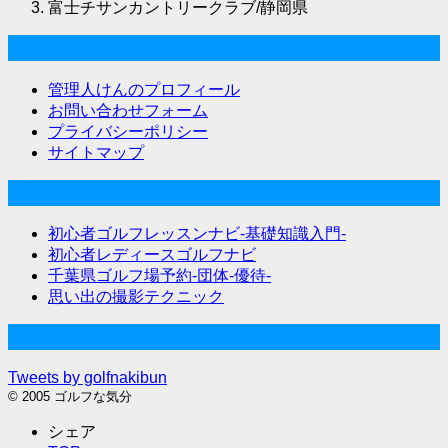
富士チサンカントリークラブ/静岡県
ゴルフな気分について
管理人けんのプロフィール
お問い合わせフォーム
プライバシーポリシー
サイトマップ
関連サイト
初心者ゴルフレッスンナビ-基礎知識入門-
初心者レディースゴルフナビ
千葉県ゴルフ場予約-団体-優待-
思い出の撮影テクニック
Twitter始めました
Tweets by golfnakibun
© 2005 ゴルフな気分
シェア