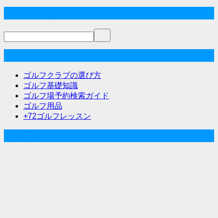
稿
サイト内検索
ナ
ビ
ゲ
ゴルフな気分メニュー
ー
ゴルフクラブの選び方
シ
ゴルフ基礎知識
ゴルフ場予約検索ガイド
ョ
ゴルフ用品
ン
+72ゴルフレッスン
人気記事