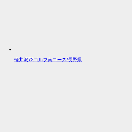
軽井沢72ゴルフ南コース/長野県