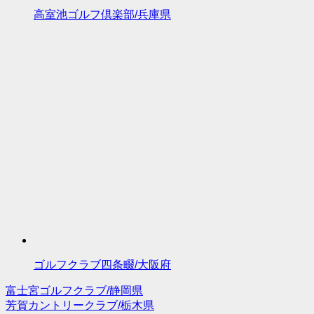
高室池ゴルフ倶楽部/兵庫県
ゴルフクラブ四条畷/大阪府
富士宮ゴルフクラブ/静岡県
投
芳賀カントリークラブ/栃木県