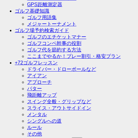
GPS距離測定器
ゴルフ基礎知識
ゴルフ用語集
メジャートーナメント
ゴルフ場予約検索ガイド
ゴルフのエチケットマナー
ゴルフコンペ幹事の役割
ゴルフ代を節約する方法
ここまでやるか！プレー割引・格安プラン
+72ゴルフレッスン
ドライバー・ドローボールなど
アイアン
アプローチ
パター
飛距離アップ
スイング全般・グリップなど
スライス・アウトサイドイン
メンタル
シングルへの道
ルール
その他