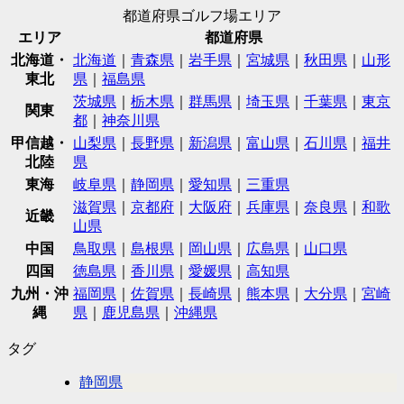
都道府県ゴルフ場エリア
エリア
都道府県
北海道・
北海道
｜
青森県
｜
岩手県
｜
宮城県
｜
秋田県
｜
山形
東北
県
｜
福島県
茨城県
｜
栃木県
｜
群馬県
｜
埼玉県
｜
千葉県
｜
東京
関東
都
｜
神奈川県
甲信越・
山梨県
｜
長野県
｜
新潟県
｜
富山県
｜
石川県
｜
福井
北陸
県
東海
岐阜県
｜
静岡県
｜
愛知県
｜
三重県
滋賀県
｜
京都府
｜
大阪府
｜
兵庫県
｜
奈良県
｜
和歌
近畿
山県
中国
鳥取県
｜
島根県
｜
岡山県
｜
広島県
｜
山口県
四国
徳島県
｜
香川県
｜
愛媛県
｜
高知県
九州・沖
福岡県
｜
佐賀県
｜
長崎県
｜
熊本県
｜
大分県
｜
宮崎
縄
県
｜
鹿児島県
｜
沖縄県
タグ
静岡県