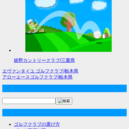
嬉野カントリークラブ/三重県
エヴァンタイユ ゴルフクラブ/栃木県
投
アローエースゴルフクラブ/栃木県
稿
サイト内検索
ナ
ビ
ゴルフな気分メニュー
ゲ
ー
ゴルフクラブの選び方