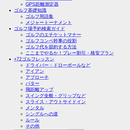
GPS距離測定器
ゴルフ基礎知識
ゴルフ用語集
メジャートーナメント
ゴルフ場予約検索ガイド
ゴルフのエチケットマナー
ゴルフコンペ幹事の役割
ゴルフ代を節約する方法
ここまでやるか！プレー割引・格安プラン
+72ゴルフレッスン
ドライバー・ドローボールなど
アイアン
アプローチ
パター
飛距離アップ
スイング全般・グリップなど
スライス・アウトサイドイン
メンタル
シングルへの道
ルール
その他