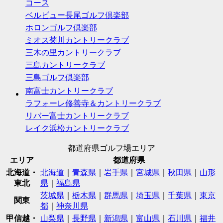
コース
ベルビュー長尾ゴルフ倶楽部
ホロンゴルフ倶楽部
ミオス菊川カントリークラブ
三木の里カントリークラブ
三島カントリークラブ
三島ゴルフ倶楽部
南富士カントリークラブ
ラフォーレ修善寺＆カントリークラブ
リバー富士カントリークラブ
レイク浜松カントリークラブ
都道府県ゴルフ場エリア
エリア
都道府県
北海道・
北海道
｜
青森県
｜
岩手県
｜
宮城県
｜
秋田県
｜
山形
東北
県
｜
福島県
茨城県
｜
栃木県
｜
群馬県
｜
埼玉県
｜
千葉県
｜
東京
関東
都
｜
神奈川県
甲信越・
山梨県
｜
長野県
｜
新潟県
｜
富山県
｜
石川県
｜
福井