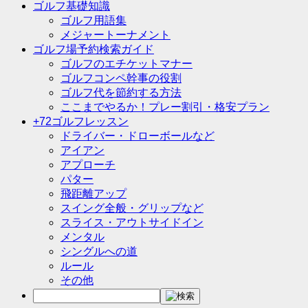
ゴルフ基礎知識
ゴルフ用語集
メジャートーナメント
ゴルフ場予約検索ガイド
ゴルフのエチケットマナー
ゴルフコンペ幹事の役割
ゴルフ代を節約する方法
ここまでやるか！プレー割引・格安プラン
+72ゴルフレッスン
ドライバー・ドローボールなど
アイアン
アプローチ
パター
飛距離アップ
スイング全般・グリップなど
スライス・アウトサイドイン
メンタル
シングルへの道
ルール
その他