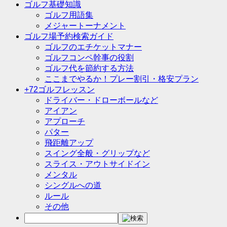
ゴルフ基礎知識
ゴルフ用語集
メジャートーナメント
ゴルフ場予約検索ガイド
ゴルフのエチケットマナー
ゴルフコンペ幹事の役割
ゴルフ代を節約する方法
ここまでやるか！プレー割引・格安プラン
+72ゴルフレッスン
ドライバー・ドローボールなど
アイアン
アプローチ
パター
飛距離アップ
スイング全般・グリップなど
スライス・アウトサイドイン
メンタル
シングルへの道
ルール
その他