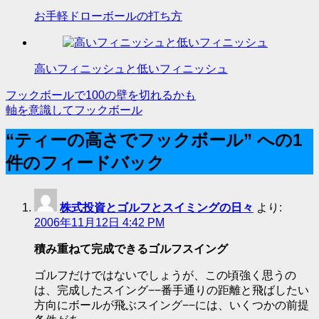
お手軽ドローボールの打ち方
高いフィニッシュと低いフィニッシュ
フックボールで100の壁を切れるかも
投
軸を意識してフックボール
稿
“ティーの高さでフックボール” への1
ナ
件のフィードバック
ビ
ゲ
株式投資とゴルフとスイミングの日々
より:
ー
2006年11月12日 4:42 PM
シ
積み重ねて完成できるゴルフスイング
ョ
ゴルフだけではないでしょうが、この頃強く思うの
ン
は、完成したスイング−−番手通りの距離と飛ばしたい
方向にボールが飛ぶスイング−−には、いくつかの前提