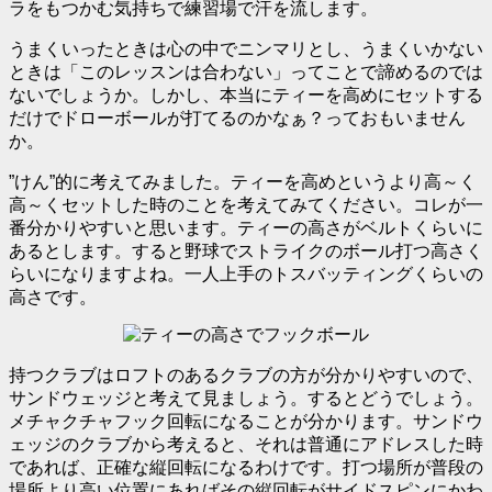
ラをもつかむ気持ちで練習場で汗を流します。
うまくいったときは心の中でニンマリとし、うまくいかない
ときは「このレッスンは合わない」ってことで諦めるのでは
ないでしょうか。しかし、本当にティーを高めにセットする
だけでドローボールが打てるのかなぁ？っておもいません
か。
”けん”的に考えてみました。ティーを高めというより高～く
高～くセットした時のことを考えてみてください。コレが一
番分かりやすいと思います。ティーの高さがベルトくらいに
あるとします。すると野球でストライクのボール打つ高さく
らいになりますよね。一人上手のトスバッティングくらいの
高さです。
持つクラブはロフトのあるクラブの方が分かりやすいので、
サンドウェッジと考えて見ましょう。するとどうでしょう。
メチャクチャフック回転になることが分かります。サンドウ
ェッジのクラブから考えると、それは普通にアドレスした時
であれば、正確な縦回転になるわけです。打つ場所が普段の
場所より高い位置にあればその縦回転がサイドスピンにかわ