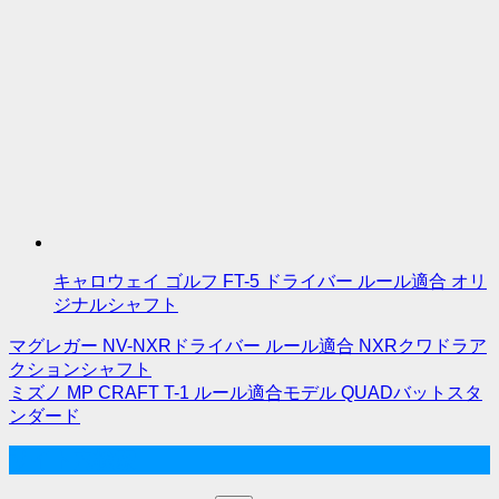
キャロウェイ ゴルフ FT-5 ドライバー ルール適合 オリ
ジナルシャフト
マグレガー NV-NXRドライバー ルール適合 NXRクワドラア
投
クションシャフト
ミズノ MP CRAFT T-1 ルール適合モデル QUADバットスタ
稿
ンダード
ナ
サイト内検索
ビ