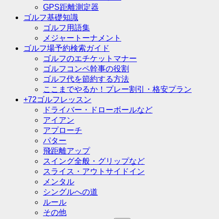
GPS距離測定器
ゴルフ基礎知識
ゴルフ用語集
メジャートーナメント
ゴルフ場予約検索ガイド
ゴルフのエチケットマナー
ゴルフコンペ幹事の役割
ゴルフ代を節約する方法
ここまでやるか！プレー割引・格安プラン
+72ゴルフレッスン
ドライバー・ドローボールなど
アイアン
アプローチ
パター
飛距離アップ
スイング全般・グリップなど
スライス・アウトサイドイン
メンタル
シングルへの道
ルール
その他