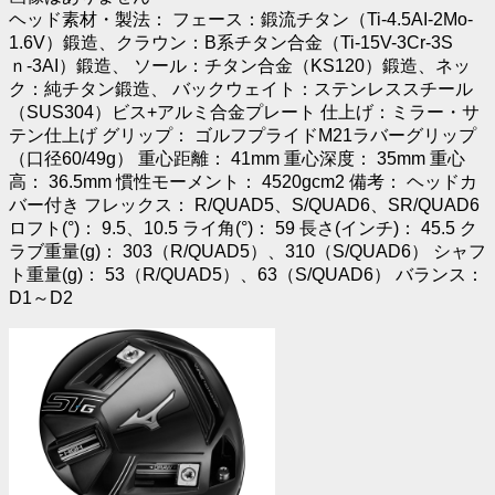
ヘッド素材・製法： フェース：鍛流チタン（Ti-4.5AI-2Mo-
1.6V）鍛造、クラウン：B系チタン合金（Ti-15V-3Cr-3S
ｎ-3AI）鍛造、 ソール：チタン合金（KS120）鍛造、ネッ
ク：純チタン鍛造、 バックウェイト：ステンレススチール
（SUS304）ビス+アルミ合金プレート 仕上げ：ミラー・サ
テン仕上げ グリップ： ゴルフプライドM21ラバーグリップ
（口径60/49g） 重心距離： 41mm 重心深度： 35mm 重心
高： 36.5mm 慣性モーメント： 4520gcm2 備考： ヘッドカ
バー付き フレックス： R/QUAD5、S/QUAD6、SR/QUAD6
ロフト(°)： 9.5、10.5 ライ角(°)： 59 長さ(インチ)： 45.5 ク
ラブ重量(g)： 303（R/QUAD5）、310（S/QUAD6） シャフ
ト重量(g)： 53（R/QUAD5）、63（S/QUAD6） バランス：
D1～D2