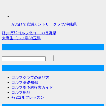
かねひで喜瀬カントリークラブ/沖縄県
軽井沢72ゴルフ北コース/長野県
投
大麻生ゴルフ場/埼玉県
稿
サイト内検索
ナ
ビ
ゲ
ゴルフな気分メニュー
ー
ゴルフクラブの選び方
シ
ゴルフ基礎知識
ゴルフ場予約検索ガイド
ョ
ゴルフ用品
ン
+72ゴルフレッスン