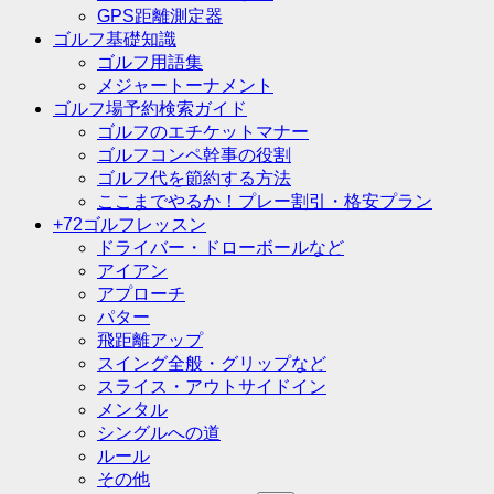
GPS距離測定器
ゴルフ基礎知識
ゴルフ用語集
メジャートーナメント
ゴルフ場予約検索ガイド
ゴルフのエチケットマナー
ゴルフコンペ幹事の役割
ゴルフ代を節約する方法
ここまでやるか！プレー割引・格安プラン
+72ゴルフレッスン
ドライバー・ドローボールなど
アイアン
アプローチ
パター
飛距離アップ
スイング全般・グリップなど
スライス・アウトサイドイン
メンタル
シングルへの道
ルール
その他