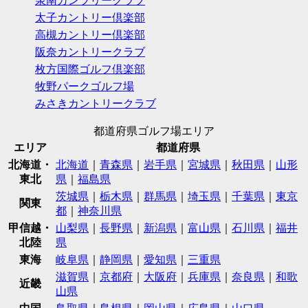
泉南カンツリークラブ
太子カントリー倶楽部
高槻カントリー倶楽部
阪奈カントリークラブ
枚方国際ゴルフ倶楽部
牧野パークゴルフ場
みさきカントリークラブ
都道府県ゴルフ場エリア
エリア
都道府県
北海道・
北海道
｜
青森県
｜
岩手県
｜
宮城県
｜
秋田県
｜
山形
東北
県
｜
福島県
茨城県
｜
栃木県
｜
群馬県
｜
埼玉県
｜
千葉県
｜
東京
関東
都
｜
神奈川県
甲信越・
山梨県
｜
長野県
｜
新潟県
｜
富山県
｜
石川県
｜
福井
北陸
県
東海
岐阜県
｜
静岡県
｜
愛知県
｜
三重県
滋賀県
｜
京都府
｜
大阪府
｜
兵庫県
｜
奈良県
｜
和歌
近畿
山県