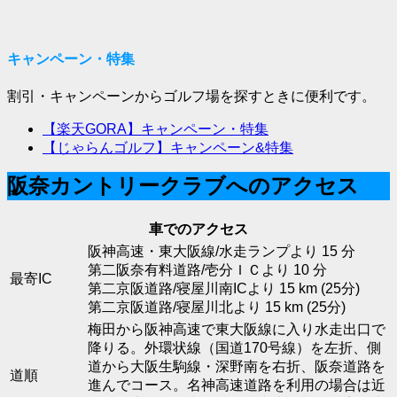
キャンペーン・特集
割引・キャンペーンからゴルフ場を探すときに便利です。
【楽天GORA】キャンペーン・特集
【じゃらんゴルフ】キャンペーン&特集
阪奈カントリークラブへのアクセス
車でのアクセス
阪神高速・東大阪線/水走ランプより 15 分
第二阪奈有料道路/壱分ＩＣより 10 分
最寄IC
第二京阪道路/寝屋川南ICより 15 km (25分)
第二京阪道路/寝屋川北より 15 km (25分)
梅田から阪神高速で東大阪線に入り水走出口で
降りる。外環状線（国道170号線）を左折、側
道から大阪生駒線・深野南を右折、阪奈道路を
道順
進んでコース。名神高速道路を利用の場合は近