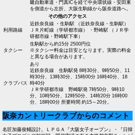
畿自動車道・門真ICを経て中央環状線・安田東
を側道から左折、大阪生駒線から阪奈道路へ。
その他のアクセス
近鉄奈良線 ・生駒駅 （近鉄奈良線・生駒駅）
利用路線
ＪＲ片町線（学研都市線） ・野崎駅 （ＪＲ学
研都市線・野崎駅下車）
生駒駅から約15分 2500円位
タクシー
※タクシー料金は目安となります。実際の料金
と異なる場合があります。
あり
近鉄奈良線 生駒駅発 8時30分、9時50分、11
時30分、13時30分、15時00分 16時40分、18
クラブバス
時40分
ＪＲ学研都市線 野崎駅発 7時50分、9時10
分、10時50分、12時50分、14時20分 16時00
分、18時00分 所要時間 約15～20分。
阪奈カントリークラブからのコメント
名匠加藤俊輔設計。ＬＰＧＡ『大阪女子オープン』・『日韓