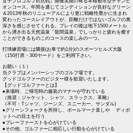
女子プロゴルフ対抗戦』開催実績の有る本格都市型チャンピ
オンコース。年間を通じてコンディションが良好なグリーン
＆2013年秋のリニューアルにより更に戦略性豊かに生まれ
変わったコースレイアウトが、距離だけではないゴルフの奥
深さを感じさせてくれる。プレイの後は地下1500メートル
から湧き出る天然温泉「龍間温泉」でしっかりと疲れを癒す
ことができるものこのコースの楽しみの一つ。
打球練習場には隣接(お車で約1分)のスポーツヒルズ大阪
（150打席・300ヤード）をご利用下さい。
お願い（１）
当クラブはメンバーシップのゴルフ場です。
グッドゴルファーのビジター様を歓迎いたします。
【グッドゴルファーとは】
●来場時、ご帰宅時の服装のマナーが守れている
（推奨：ジャケット、シャツ、スラックス、革靴）
（不可：Tシャツ、ジーンズ、スニーカー、サンダル)
●グリーンフォークを所持し、ボールマーク直しや ディボ
ットへの目土を行う
●プレーファーストを心がけている
●その他、ゴルファーに相応しい行動を心がけている