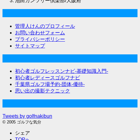
池田カンツリー倶楽部/大阪府
ゴルフな気分について
管理人けんのプロフィール
お問い合わせフォーム
プライバシーポリシー
サイトマップ
関連サイト
初心者ゴルフレッスンナビ-基礎知識入門-
初心者レディースゴルフナビ
千葉県ゴルフ場予約-団体-優待-
思い出の撮影テクニック
Twitter始めました
Tweets by golfnakibun
© 2005 ゴルフな気分
シェア
TOPへ