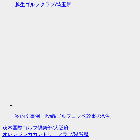
越生ゴルフクラブ/埼玉県
案内文事例一般編/ゴルフコンペ幹事の役割
茨木国際ゴルフ倶楽部/大阪府
投
オレンジシガカントリークラブ/滋賀県