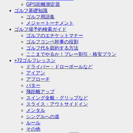
GPS距離測定器
ゴルフ基礎知識
ゴルフ用語集
メジャートーナメント
ゴルフ場予約検索ガイド
ゴルフのエチケットマナー
ゴルフコンペ幹事の役割
ゴルフ代を節約する方法
ここまでやるか！プレー割引・格安プラン
+72ゴルフレッスン
ドライバー・ドローボールなど
アイアン
アプローチ
パター
飛距離アップ
スイング全般・グリップなど
スライス・アウトサイドイン
メンタル
シングルへの道
ルール
その他