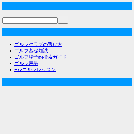
稿
サイト内検索
ナ
ビ
ゲ
ゴルフな気分メニュー
ー
ゴルフクラブの選び方
シ
ゴルフ基礎知識
ゴルフ場予約検索ガイド
ョ
ゴルフ用品
ン
+72ゴルフレッスン
人気記事