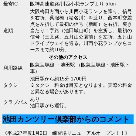
最寄IC
阪神高速道路/川西小花ランプより 5 km
大阪梅田方面から川西小花ランプを降り、信号
を右折。呉服橋（猪名川）を渡り、西本町交差
点を左折して最初の信号（新町）を右折。突き
道順
当たりＴ字路（池田城山町）を左折し、最初の
信号（三叉路、五月山公園前）を左折。五月山
ドライブウェイを通る。川西小花ランプからコ
ースまで約10分。
その他のアクセス
阪急宝塚線 ・池田駅 （阪急宝塚線・池田駅下
利用路線
車）
池田駅から約15分 1700円
タクシー
※タクシー料金は目安となります。実際の料金
と異なる場合があります。
あり
クラブバス
池田駅から運行。
池田カンツリー倶楽部からのコメント
《平成27年度1月2日 練習場リニューアルオープン！！》