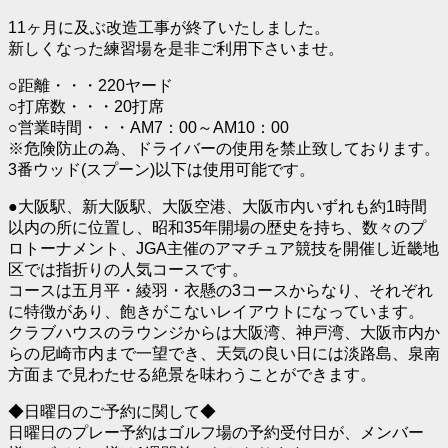
11ヶ月に及ぶ改造工事が終了いたしました。
新しくなった練習場を是非ご利用下さいませ。
○距離・・・220ヤード
○打席数・・・20打席
○営業時間・・・AM7：00～AM10：00
※危険防止の為、ドライバーの使用を禁止致しております。
3番ウッド(スプーン)以下は使用可能です。
●大阪駅、新大阪駅、大阪空港、大阪市内いずれも約1時間
以内の所に位置し、昭和35年開場の歴史を持ち、数々のプ
ロトーナメント、JGA主催のアマチュア競技を開催し近畿地
区では指折りの人気コースです。
コースは五月平・綾羽・衣懸の3コースからなり、それぞれ
に特徴があり、飽きがこないレイアウトになっています。
クラブハウスのラウンジからは大阪湾、神戸湾、大阪市内か
らの尼崎市内まで一望でき、天気の良い日には淡路島、泉南
方面まで見わたせる絶景を味わうことができます。
◆日曜日のご予約に関して◆
日曜日のプレー予約はゴルフ場の予約受付日が、メンバー