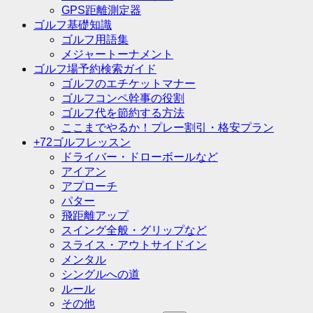
GPS距離測定器
ゴルフ基礎知識
ゴルフ用語集
メジャートーナメント
ゴルフ場予約検索ガイド
ゴルフのエチケットマナー
ゴルフコンペ幹事の役割
ゴルフ代を節約する方法
ここまでやるか！プレー割引・格安プラン
+72ゴルフレッスン
ドライバー・ドローボールなど
アイアン
アプローチ
パター
飛距離アップ
スイング全般・グリップなど
スライス・アウトサイドイン
メンタル
シングルへの道
ルール
その他