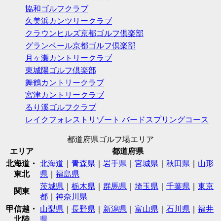
協和ゴルフクラブ
久美浜カンツリークラブ
クラウンヒルズ京都ゴルフ倶楽部
グランベール京都ゴルフ倶楽部
月ヶ瀬カントリークラブ
東城陽ゴルフ倶楽部
舞鶴カントリークラブ
宮津カントリークラブ
るり溪ゴルフクラブ
レイクフォレストリゾート バードスプリングコース
都道府県ゴルフ場エリア
エリア
都道府県
北海道・
北海道
｜
青森県
｜
岩手県
｜
宮城県
｜
秋田県
｜
山形
東北
県
｜
福島県
茨城県
｜
栃木県
｜
群馬県
｜
埼玉県
｜
千葉県
｜
東京
関東
都
｜
神奈川県
甲信越・
山梨県
｜
長野県
｜
新潟県
｜
富山県
｜
石川県
｜
福井
北陸
県