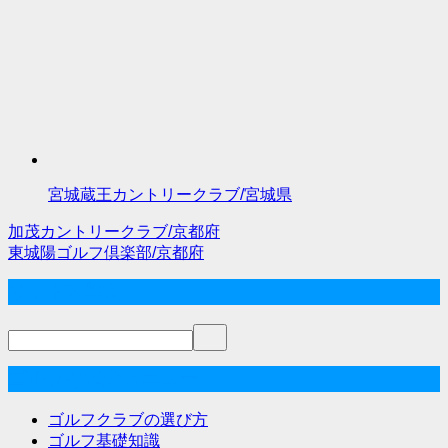
宮城蔵王カントリークラブ/宮城県
加茂カントリークラブ/京都府
投
東城陽ゴルフ倶楽部/京都府
稿
サイト内検索
ナ
ビ
ゲ
ゴルフな気分メニュー
ー
ゴルフクラブの選び方
シ
ゴルフ基礎知識