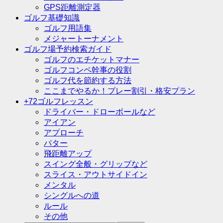
GPS距離測定器
ゴルフ基礎知識
ゴルフ用語集
メジャートーナメント
ゴルフ場予約検索ガイド
ゴルフのエチケットマナー
ゴルフコンペ幹事の役割
ゴルフ代を節約する方法
ここまでやるか！プレー割引・格安プラン
+72ゴルフレッスン
ドライバー・ドローボールなど
アイアン
アプローチ
パター
飛距離アップ
スイング全般・グリップなど
スライス・アウトサイドイン
メンタル
シングルへの道
ルール
その他