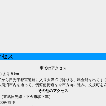
クセス
車でのアクセス
より 8 km
ICから日光宇都宮道路に入り大沢ICで降りる。料金所を出て
から鹿沼市内を通って、例弊使街道を今市方向に進み、文挟町を
その他のアクセス
 （東武日光線・下今市駅下車）
500円前後