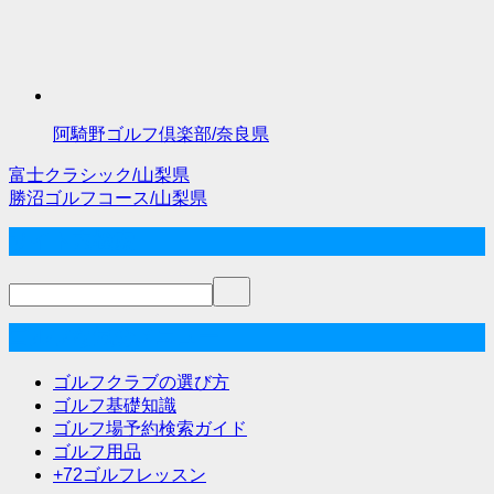
阿騎野ゴルフ倶楽部/奈良県
富士クラシック/山梨県
投
勝沼ゴルフコース/山梨県
稿
サイト内検索
ナ
ビ
ゲ
ゴルフな気分メニュー
ー
ゴルフクラブの選び方
シ
ゴルフ基礎知識
ゴルフ場予約検索ガイド
ョ
ゴルフ用品
ン
+72ゴルフレッスン