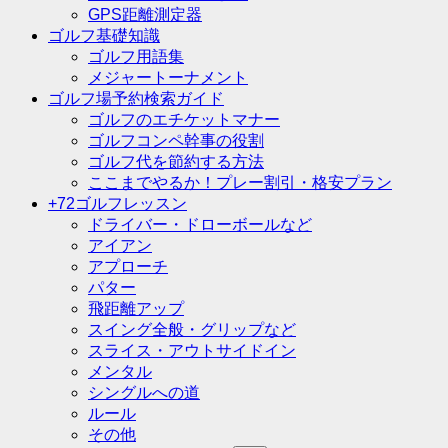
GPS距離測定器
ゴルフ基礎知識
ゴルフ用語集
メジャートーナメント
ゴルフ場予約検索ガイド
ゴルフのエチケットマナー
ゴルフコンペ幹事の役割
ゴルフ代を節約する方法
ここまでやるか！プレー割引・格安プラン
+72ゴルフレッスン
ドライバー・ドローボールなど
アイアン
アプローチ
パター
飛距離アップ
スイング全般・グリップなど
スライス・アウトサイドイン
メンタル
シングルへの道
ルール
その他