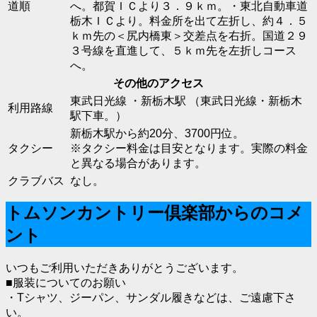
道順
へ。都賀ＩＣより３．９ｋｍ。・東北自動車道
栃木ＩＣより。料金所を出て左折し、約４．５
ｋｍ先の＜尻内橋東＞交差点を右折。国道２９
３号線を直進して、５ｋｍ先を左折しコース
へ。
その他のアクセス
東武日光線 ・新栃木駅 （東武日光線・新栃木
利用路線
駅下車。）
新栃木駅から約20分、3700円位。
タクシー
※タクシー料金は目安となります。実際の料金
と異なる場合があります。
クラブバス
なし。
トムソンカントリー倶楽部からのコメ
ント
いつもご利用いただきありがとうございます。
■服装についてのお願い
・Tシャツ、ジーパン、サンダル履きなどは、ご遠慮下さ
い。