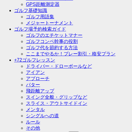
GPS距離測定器
ゴルフ基礎知識
ゴルフ用語集
メジャートーナメント
ゴルフ場予約検索ガイド
ゴルフのエチケットマナー
ゴルフコンペ幹事の役割
ゴルフ代を節約する方法
ここまでやるか！プレー割引・格安プラン
+72ゴルフレッスン
ドライバー・ドローボールなど
アイアン
アプローチ
パター
飛距離アップ
スイング全般・グリップなど
スライス・アウトサイドイン
メンタル
シングルへの道
ルール
その他