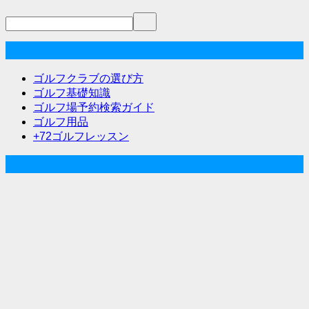
ナ
ビ
ゲ
ゴルフな気分メニュー
ー
ゴルフクラブの選び方
シ
ゴルフ基礎知識
ゴルフ場予約検索ガイド
ョ
ゴルフ用品
ン
+72ゴルフレッスン
人気記事