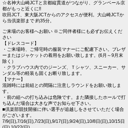
☆名神大山崎JCTと京都縦貫道がつながり、グランベール京
都がもっと近くに!!
吹田JCT、東大阪JCTからのアクセスが便利。大山崎JCTか
ら当倶楽部まで 約35分。
ご来場のお客様へお願い ※ご同伴者様にも必ずお伝えくだ
さい
【ドレスコード】
・ご来場時、ご帰宅時の服装マナーにご配慮下さい。ブレザ
ーまたはジャケットの着用をお願い致します。(6月～9月末
除く）
・クラブハウス内でのジーンズ、Ｔシャツ、スニーカー、サ
ンダル等の軽装も固くお断り致します。
【マナー】
混雑時には前組との間隔に注意しラウンドをお願い致しま
す。
・前の組への打ち込みは危険です。また隣接したホールで打
ち込んだ場合は大きな声でお知らせ下さい。
■倶楽部競技開催に伴い選手が追越しをさせていただく場合
がございます。
7/9(日),7/16(日),7/23(日),9/17(日),9/24(日),10/8日(日),10/15日
(日),10/22(日)