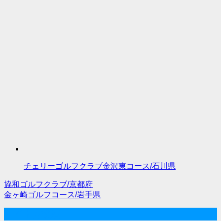
チェリーゴルフクラブ金沢東コース/石川県
協和ゴルフクラブ/京都府
投
金ヶ崎ゴルフコース/岩手県
稿
サイト内検索