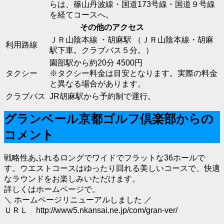
らは、篠山丹波線・国道173号線・国道９号線
を経てコースへ。
その他のアクセス
ＪＲ山陰本線 ・胡麻駅 （ＪＲ山陰本線・胡麻
利用路線
駅下車。クラブバス５分。）
園部駅から約20分 4500円
タクシー
※タクシー料金は目安となります。実際の料金
と異なる場合があります。
クラブバス
JR胡麻駅から予約制で運行。
グランベール京都ゴルフ倶楽部からの
コメント
戦略性あふれるロングでワイドでフラットな36ホールで
す。ウエストコースはゆったり回れる美しいコースで、快適
なラウンドをお楽しみいただけます。
詳しくはホームページで。
＼ ホームページリニューアルしました ／
ＵＲＬ http://www5.nkansai.ne.jp/com/gran-ver/