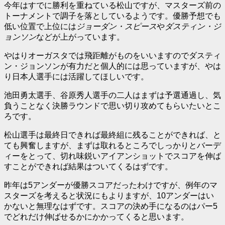
今年はすでに勝利を重ねている松山ですが、マスターズ前の
トーナメントで調子を落としているようです。優勝予想でも
低い位置で上位には
ジョーダン・スピース
や
ダスティン・ジ
ョンソン
などが上がっています。
やはりオーガスタでは飛距離がものをいいますのでダスティ
ン・ジョンソンが有力だと個人的には思っていますが、やは
り日本人選手には活躍してほしいです。
池田勇太選手、谷原秀人選手の二人はまずは予選通過し、気
負うことなく決勝ラウンドで思い切り攻めてもらいたいとこ
ろです。
松山選手は最終日できれば最終組に残ることができれば、と
ても興奮しますが、まずは取れるところでしっかりとバーデ
ィーをとって、切れ味鋭いアイアンショットでスコアを伸ば
すことができれば結果はついてくるはずです。
昨年は5アンダーが優勝スコアだったわけですが、例年のマ
スターズを考えると状況にもよりますが、10アンダーはい
かないと無理なはずです。スコアの決め手になるのはパー5
でどれだけ伸ばせるかにかかってくると思います。