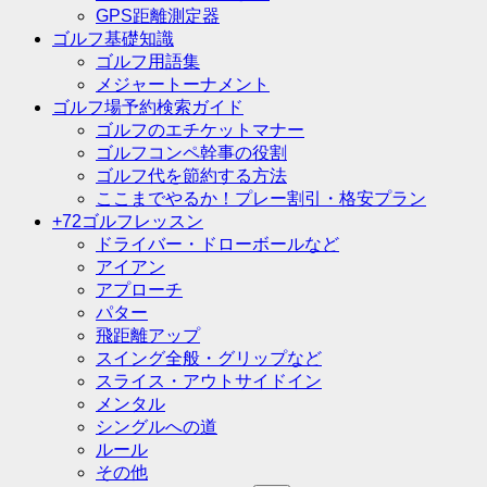
GPS距離測定器
ゴルフ基礎知識
ゴルフ用語集
メジャートーナメント
ゴルフ場予約検索ガイド
ゴルフのエチケットマナー
ゴルフコンペ幹事の役割
ゴルフ代を節約する方法
ここまでやるか！プレー割引・格安プラン
+72ゴルフレッスン
ドライバー・ドローボールなど
アイアン
アプローチ
パター
飛距離アップ
スイング全般・グリップなど
スライス・アウトサイドイン
メンタル
シングルへの道
ルール
その他