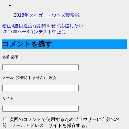
2018年タイガー・ウッズ復帰戦
松山4勝目過度な期待をぜず応援したい
投
2017年パー3コンテスト中止に
稿
コメントを残す
ナ
名前
必須
ビ
ゲ
ー
メール（公開されません）
必須
シ
ョ
サイト
ン
次回のコメントで使用するためブラウザーに自分の名
前、メールアドレス、サイトを保存する。