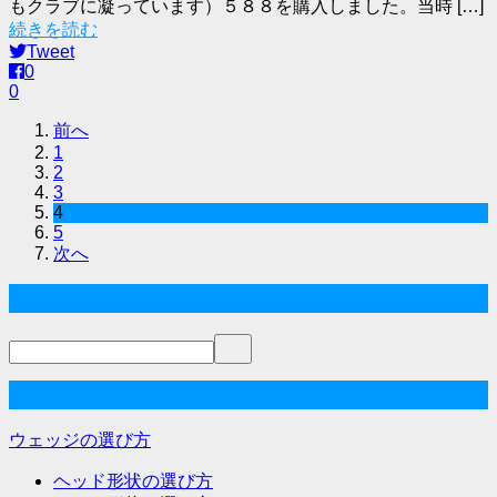
もクラブに凝っています）５８８を購入しました。当時 […]
続きを読む
Tweet
0
0
前へ
1
2
3
4
5
次へ
サイト内検索
ウェッジの選び方
ウェッジの選び方
ヘッド形状の選び方