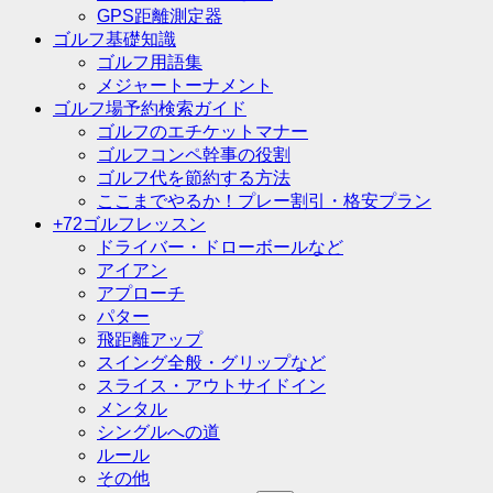
GPS距離測定器
ゴルフ基礎知識
ゴルフ用語集
メジャートーナメント
ゴルフ場予約検索ガイド
ゴルフのエチケットマナー
ゴルフコンペ幹事の役割
ゴルフ代を節約する方法
ここまでやるか！プレー割引・格安プラン
+72ゴルフレッスン
ドライバー・ドローボールなど
アイアン
アプローチ
パター
飛距離アップ
スイング全般・グリップなど
スライス・アウトサイドイン
メンタル
シングルへの道
ルール
その他