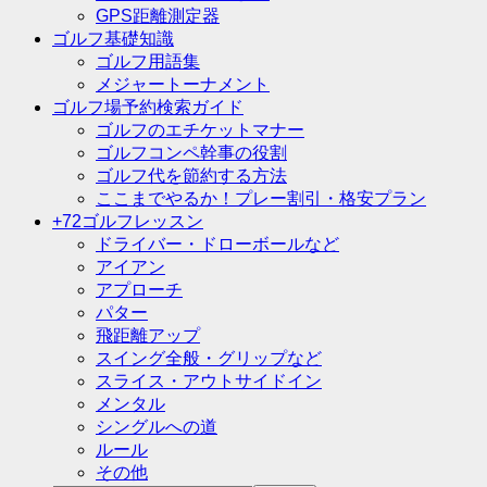
GPS距離測定器
ゴルフ基礎知識
ゴルフ用語集
メジャートーナメント
ゴルフ場予約検索ガイド
ゴルフのエチケットマナー
ゴルフコンペ幹事の役割
ゴルフ代を節約する方法
ここまでやるか！プレー割引・格安プラン
+72ゴルフレッスン
ドライバー・ドローボールなど
アイアン
アプローチ
パター
飛距離アップ
スイング全般・グリップなど
スライス・アウトサイドイン
メンタル
シングルへの道
ルール
その他