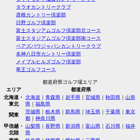
タラオカントリークラブ
彦根カントリー倶楽部
日野ゴルフ倶楽部
富士スタジアムゴルフ倶楽部北コース
富士スタジアムゴルフ倶楽部南コース
ベアズパウジャパンカントリークラブ
名神八日市カントリー倶楽部
メイプルヒルズゴルフ倶楽部
竜王ゴルフコース
都道府県ゴルフ場エリア
エリア
都道府県
北海道・
北海道
｜
青森県
｜
岩手県
｜
宮城県
｜
秋田県
｜
山形
東北
県
｜
福島県
茨城県
｜
栃木県
｜
群馬県
｜
埼玉県
｜
千葉県
｜
東京
関東
都
｜
神奈川県
甲信越・
山梨県
｜
長野県
｜
新潟県
｜
富山県
｜
石川県
｜
福井
北陸
県