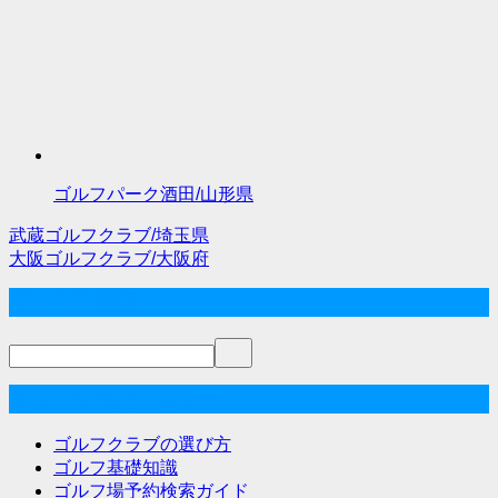
ゴルフパーク酒田/山形県
武蔵ゴルフクラブ/埼玉県
投
大阪ゴルフクラブ/大阪府
稿
サイト内検索
ナ
ビ
ゲ
ゴルフな気分メニュー
ー
ゴルフクラブの選び方
シ
ゴルフ基礎知識
ゴルフ場予約検索ガイド