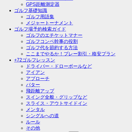
GPS距離測定器
ゴルフ基礎知識
ゴルフ用語集
メジャートーナメント
ゴルフ場予約検索ガイド
ゴルフのエチケットマナー
ゴルフコンペ幹事の役割
ゴルフ代を節約する方法
ここまでやるか！プレー割引・格安プラン
+72ゴルフレッスン
ドライバー・ドローボールなど
アイアン
アプローチ
パター
飛距離アップ
スイング全般・グリップなど
スライス・アウトサイドイン
メンタル
シングルへの道
ルール
その他