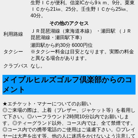
生野ＩＣが便利。信楽ICから9ｋｍ、9分。栗東
ＩＣから21㎞、25分。壬生野ＩＣから25㎞、
40分。
その他のアクセス
ＪＲ琵琶湖線（東海道本線） ・瀬田駅 （ＪＲ
利用路線
琵琶湖線・瀬田駅下車）
瀬田駅から約30分 6000円位
タクシー
※タクシー料金は目安となります。実際の料金
と異なる場合があります。
クラブバス
なし。
メイプルヒルズゴルフ倶楽部からのコ
メント
★エチケット・マナーについてのお願い
◎ご来場の際は、上着（ブレザー、ジャケット等）を着用し
て下さい。◎ハーフラウンド2時間10分以内でお願いしま
す。◎ティーグランド以外、コース内では、全て禁煙です。
◎コース内での携帯電話のご使用はご遠慮下さい。◎プレイ
ヤーは大声を出す等、他の人に迷惑をかけないよう注意して