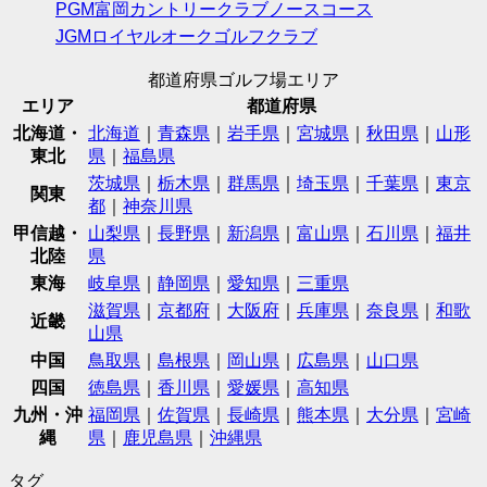
PGM富岡カントリークラブノースコース
JGMロイヤルオークゴルフクラブ
都道府県ゴルフ場エリア
エリア
都道府県
北海道・
北海道
｜
青森県
｜
岩手県
｜
宮城県
｜
秋田県
｜
山形
東北
県
｜
福島県
茨城県
｜
栃木県
｜
群馬県
｜
埼玉県
｜
千葉県
｜
東京
関東
都
｜
神奈川県
甲信越・
山梨県
｜
長野県
｜
新潟県
｜
富山県
｜
石川県
｜
福井
北陸
県
東海
岐阜県
｜
静岡県
｜
愛知県
｜
三重県
滋賀県
｜
京都府
｜
大阪府
｜
兵庫県
｜
奈良県
｜
和歌
近畿
山県
中国
鳥取県
｜
島根県
｜
岡山県
｜
広島県
｜
山口県
四国
徳島県
｜
香川県
｜
愛媛県
｜
高知県
九州・沖
福岡県
｜
佐賀県
｜
長崎県
｜
熊本県
｜
大分県
｜
宮崎
縄
県
｜
鹿児島県
｜
沖縄県
タグ