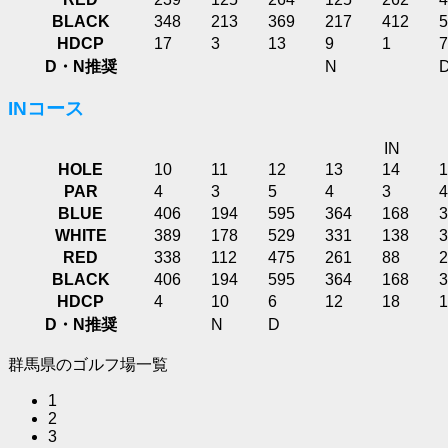
BLACK
348
213
369
217
412
5
HDCP
17
3
13
9
1
7
D・N推奨
N
INコース
IN
HOLE
10
11
12
13
14
1
PAR
4
3
5
4
3
4
BLUE
406
194
595
364
168
3
WHITE
389
178
529
331
138
3
RED
338
112
475
261
88
2
BLACK
406
194
595
364
168
3
HDCP
4
10
6
12
18
1
D・N推奨
N
D
群馬県のゴルフ場一覧
1
2
3