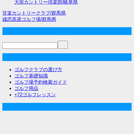
大垣カントリー倶楽部/岐阜県
甘楽カントリークラブ/群馬県
投
嬬恋高原ゴルフ場/群馬県
稿
サイト内検索
ナ
ビ
ゲ
ゴルフな気分メニュー
ー
ゴルフクラブの選び方
シ
ゴルフ基礎知識
ゴルフ場予約検索ガイド
ョ
ゴルフ用品
ン
+72ゴルフレッスン
人気記事