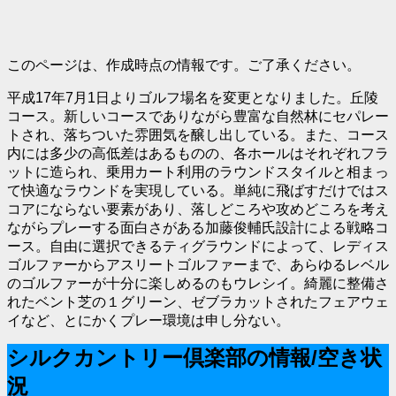
このページは、作成時点の情報です。ご了承ください。
平成17年7月1日よりゴルフ場名を変更となりました。丘陵
コース。新しいコースでありながら豊富な自然林にセパレー
トされ、落ちついた雰囲気を醸し出している。また、コース
内には多少の高低差はあるものの、各ホールはそれぞれフラ
ットに造られ、乗用カート利用のラウンドスタイルと相まっ
て快適なラウンドを実現している。単純に飛ばすだけではス
コアにならない要素があり、落しどころや攻めどころを考え
ながらプレーする面白さがある加藤俊輔氏設計による戦略コ
ース。自由に選択できるティグラウンドによって、レディス
ゴルファーからアスリートゴルファーまで、あらゆるレベル
のゴルファーが十分に楽しめるのもウレシイ。綺麗に整備さ
れたベント芝の１グリーン、ゼブラカットされたフェアウェ
イなど、とにかくプレー環境は申し分ない。
シルクカントリー倶楽部の情報/空き状
況