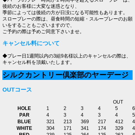
後続のお客様に大変な迷惑となり、
季節によっては後続の方が日没になる可能性もあります。
スロープレーの際は、昼食時間の短縮・スループレーのお願
いをすることもございますので、
ご予約の際は予めご同意下さいませ。
キャンセル料について
◆プレー日1週間以内の3組9名様以上のキャンセルの際は、
キャンセル料を頂戴いたします。
シルクカントリー倶楽部のヤーデージ
OUTコース
OUT
HOLE
1
2
3
4
5
6
PAR
4
3
4
3
4
5
BLUE
321
213
369
217
412
4
WHITE
304
171
341
174
329
4
RED
239
125
264
125
262
4