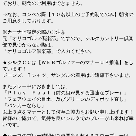
ており、朝食のご利用はできません。
⇒なお、コンペの際【１０名以上のご予約制でのみ】朝食の
ご用意をしております。
※カーナビ設定の際のご注意
元「オリコゴルフ倶楽部」ですので、シルクカントリー倶楽
部で見つからない際は、
「オリコゴルフ倶楽部」で入力ください。
★シルクＣＣは【ＷＥＢゴルファーのマナーＵＰ推進】をし
ています！
ジーンズ、Ｔシャツ、サンダルの着用はご遠慮下さいませ。
またプレー中におきましては、
「Ｐｌａｙ Ｆａｓｔ（前の組が見える迅速なプレー）」
「フェアウェイの目土、及びグリーンのディボット直し」
「バンカーならし」
以上３点をマナーとして何卒ご協力をお願い申し上げます！
皆様のご協力で、気持ち良いシルクでのプレーが出来れば幸
いです。
◆ハーフのプレー時間が２時間半を超えるスロープレーは、