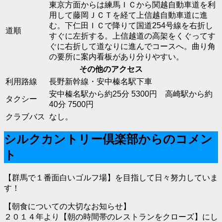
東京方面からは練馬ＩＣから関越自動車道を利
用して藤岡ＪＣＴを経て上信越自動車道に進
む。下仁田ＩＣで降りて国道254号線を右折し
道順
すぐに左折する。上信越道の高架をくぐってす
ぐに右折して道なりに進んでコースへ。曲り角
の要所に案内看板があり分りやすい。
その他のアクセス
利用路線
長野新幹線・安中榛名駅下車
安中榛名駅から約25分 5300円 高崎駅から約
タクシー
40分 7500円
クラブバス
なし。
シルクカントリー倶楽部からのコメン
ト
【群馬で１番面白いゴルフ場】を目指して日々努力していま
す！
【朝食についての大切なお知らせ】
２０１４年より【朝の時間帯のレストランをクローズ】にし