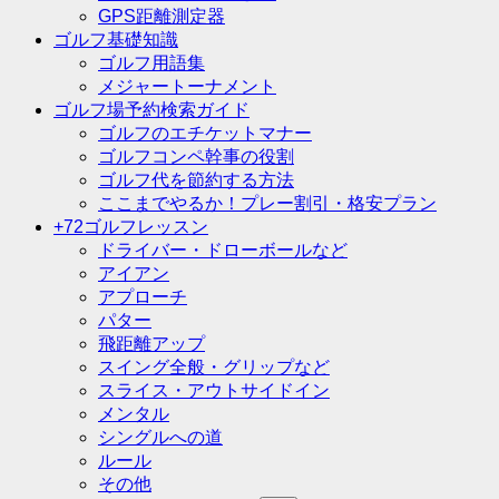
GPS距離測定器
ゴルフ基礎知識
ゴルフ用語集
メジャートーナメント
ゴルフ場予約検索ガイド
ゴルフのエチケットマナー
ゴルフコンペ幹事の役割
ゴルフ代を節約する方法
ここまでやるか！プレー割引・格安プラン
+72ゴルフレッスン
ドライバー・ドローボールなど
アイアン
アプローチ
パター
飛距離アップ
スイング全般・グリップなど
スライス・アウトサイドイン
メンタル
シングルへの道
ルール
その他