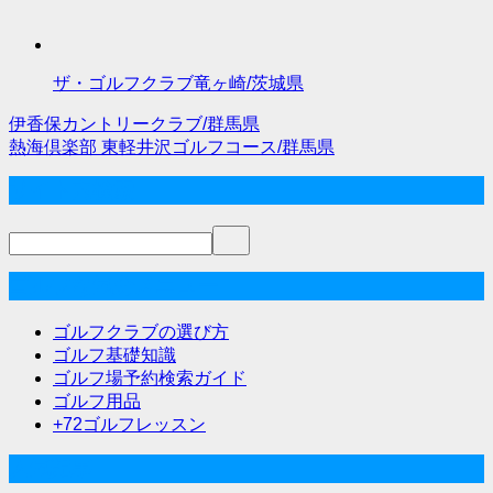
ザ・ゴルフクラブ竜ヶ崎/茨城県
伊香保カントリークラブ/群馬県
投
熱海倶楽部 東軽井沢ゴルフコース/群馬県
稿
サイト内検索
ナ
ビ
ゲ
ゴルフな気分メニュー
ー
ゴルフクラブの選び方
シ
ゴルフ基礎知識
ゴルフ場予約検索ガイド
ョ
ゴルフ用品
ン
+72ゴルフレッスン
人気記事