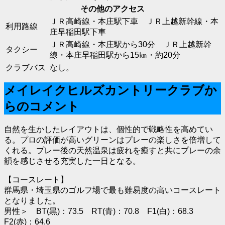
その他のアクセス
ＪＲ高崎線・本庄駅下車 ＪＲ上越新幹線・本
利用路線
庄早稲田駅下車
ＪＲ高崎線・本庄駅から30分 ＪＲ上越新幹
タクシー
線・本庄早稲田駅から15㎞・約20分
クラブバス
なし。
メイレイクヒルズカントリークラブか
らのコメント
自然を生かしたレイアウトは、個性的で戦略性を高めてい
る。プロの評価が高いグリーンはプレーの楽しさを倍増して
くれる。プレー後の天然温泉は疲れを癒すと共にプレーの余
韻を感じさせる充実した一日となる。
【コースレート】
群馬県・埼玉県のゴルフ場で最も難易度の高いコースレート
となりました。
男性＞ BT(黒)：73.5 RT(青)：70.8 F1(白)：68.3
F2(赤)：64.6