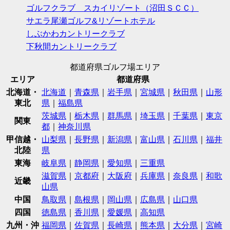
ゴルフクラブ スカイリゾート（沼田ＳＣＣ）
サエラ尾瀬ゴルフ&リゾートホテル
しぶかわカントリークラブ
下秋間カントリークラブ
都道府県ゴルフ場エリア
エリア
都道府県
北海道・
北海道
｜
青森県
｜
岩手県
｜
宮城県
｜
秋田県
｜
山形
東北
県
｜
福島県
茨城県
｜
栃木県
｜
群馬県
｜
埼玉県
｜
千葉県
｜
東京
関東
都
｜
神奈川県
甲信越・
山梨県
｜
長野県
｜
新潟県
｜
富山県
｜
石川県
｜
福井
北陸
県
東海
岐阜県
｜
静岡県
｜
愛知県
｜
三重県
滋賀県
｜
京都府
｜
大阪府
｜
兵庫県
｜
奈良県
｜
和歌
近畿
山県
中国
鳥取県
｜
島根県
｜
岡山県
｜
広島県
｜
山口県
四国
徳島県
｜
香川県
｜
愛媛県
｜
高知県
九州・沖
福岡県
｜
佐賀県
｜
長崎県
｜
熊本県
｜
大分県
｜
宮崎