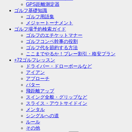
GPS距離測定器
ゴルフ基礎知識
ゴルフ用語集
メジャートーナメント
ゴルフ場予約検索ガイド
ゴルフのエチケットマナー
ゴルフコンペ幹事の役割
ゴルフ代を節約する方法
ここまでやるか！プレー割引・格安プラン
+72ゴルフレッスン
ドライバー・ドローボールなど
アイアン
アプローチ
パター
飛距離アップ
スイング全般・グリップなど
スライス・アウトサイドイン
メンタル
シングルへの道
ルール
その他