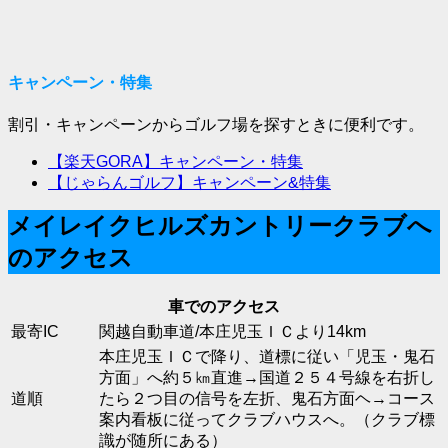
キャンペーン・特集
割引・キャンペーンからゴルフ場を探すときに便利です。
【楽天GORA】キャンペーン・特集
【じゃらんゴルフ】キャンペーン&特集
メイレイクヒルズカントリークラブへ
のアクセス
車でのアクセス
最寄IC
関越自動車道/本庄児玉ＩＣより14km
本庄児玉ＩＣで降り、道標に従い「児玉・鬼石
方面」へ約５㎞直進→国道２５４号線を右折し
道順
たら２つ目の信号を左折、鬼石方面ヘ→コース
案内看板に従ってクラブハウスへ。（クラブ標
識が随所にある）