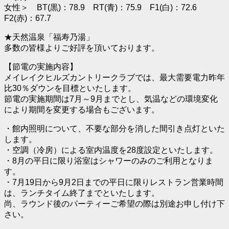
女性＞ BT(黒)：78.9 RT(青)：75.9 F1(白)：72.6
F2(赤)：67.7
★天然温泉「福寿乃湯」
多数の皆様よりご好評を頂いております。
【節電の実施内容】
メイレイクヒルズカントリークラブでは、最大需要電力昨年
比30％ダウンを目標といたします。
節電の実施期間は7月～9月までとし、気温などの環境変化
により期間を変更する場合もございます。
・館内照明について、不要な部分を消した間引き点灯といた
します。
・空調（冷房）による室内温度を28度設定といたします。
・8月の平日に限り浴室はシャワーのみのご利用となりま
す。
・7月19日から9月2日までの平日に限りレストラン営業時間
は、ランチタイム終了までといたします。
尚、ラウンド後のパーティーご希望の際は別途お申し付け下
さい。