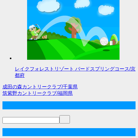
レイクフォレストリゾート バードスプリングコース/京
都府
成田の森カントリークラブ/千葉県
投
筑紫野カントリークラブ/福岡県
稿
サイト内検索
ナ
ビ
ゲ
ゴルフな気分メニュー