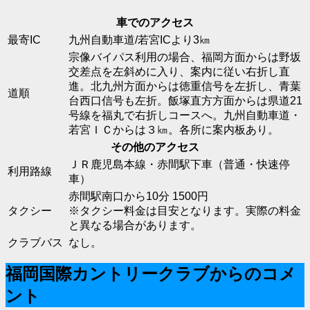
車でのアクセス
最寄IC
九州自動車道/若宮ICより3㎞
宗像バイパス利用の場合、福岡方面からは野坂
交差点を左斜めに入り、案内に従い右折し直
進。北九州方面からは徳重信号を左折し、青葉
道順
台西口信号も左折。飯塚直方方面からは県道21
号線を福丸で右折しコースへ。九州自動車道・
若宮ＩＣからは３㎞。各所に案内板あり。
その他のアクセス
ＪＲ鹿児島本線・赤間駅下車（普通・快速停
利用路線
車）
赤間駅南口から10分 1500円
タクシー
※タクシー料金は目安となります。実際の料金
と異なる場合があります。
クラブバス
なし。
福岡国際カントリークラブからのコメ
ント