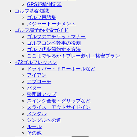
GPS距離測定器
ゴルフ基礎知識
ゴルフ用語集
メジャートーナメント
ゴルフ場予約検索ガイド
ゴルフのエチケットマナー
ゴルフコンペ幹事の役割
ゴルフ代を節約する方法
ここまでやるか！プレー割引・格安プラン
+72ゴルフレッスン
ドライバー・ドローボールなど
アイアン
アプローチ
パター
飛距離アップ
スイング全般・グリップなど
スライス・アウトサイドイン
メンタル
シングルへの道
ルール
その他