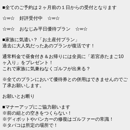
■全てのご予約は２ヶ月前の１日からの受付となります
☆∞☆ 好評受付中 ☆∞☆
☆∞☆ おなじみ平日優待プラン ☆∞☆
■家族に気遣い？「お土産付プラン」
過去に大人気だったあのプランが復活です！
通常料金で昼食付き＆お帰りには全員に「若宮赤たまご10
ヶ入り」をプレゼント！
これで家族に気兼ねなくゴルフが出来る？
※全てのプランにおいて優待券との併用はできませんのでご
了承お願いします。
お願いとお断り
■マナーアップにご協力願います
※前の組との空きをつくらない！
※ディボットやバンカーの修復はゴルファーの常識！
※タバコは所定の場所で！