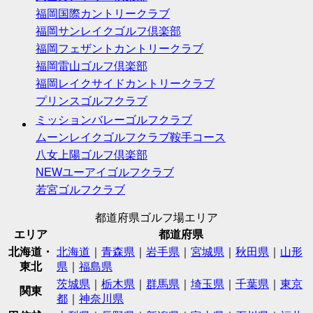
福岡国際カントリークラブ
福岡サンレイクゴルフ倶楽部
福岡フェザントカントリークラブ
福岡雷山ゴルフ倶楽部
福岡レイクサイドカントリークラブ
プリンスゴルフクラブ
ミッションバレーゴルフクラブ
ムーンレイクゴルフクラブ鞍手コース
八女上陽ゴルフ倶楽部
NEWユーアイゴルフクラブ
若宮ゴルフクラブ
都道府県ゴルフ場エリア
エリア
都道府県
北海道・
北海道
｜
青森県
｜
岩手県
｜
宮城県
｜
秋田県
｜
山形
東北
県
｜
福島県
茨城県
｜
栃木県
｜
群馬県
｜
埼玉県
｜
千葉県
｜
東京
関東
都
｜
神奈川県