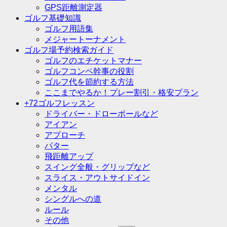
GPS距離測定器
ゴルフ基礎知識
ゴルフ用語集
メジャートーナメント
ゴルフ場予約検索ガイド
ゴルフのエチケットマナー
ゴルフコンペ幹事の役割
ゴルフ代を節約する方法
ここまでやるか！プレー割引・格安プラン
+72ゴルフレッスン
ドライバー・ドローボールなど
アイアン
アプローチ
パター
飛距離アップ
スイング全般・グリップなど
スライス・アウトサイドイン
メンタル
シングルへの道
ルール
その他