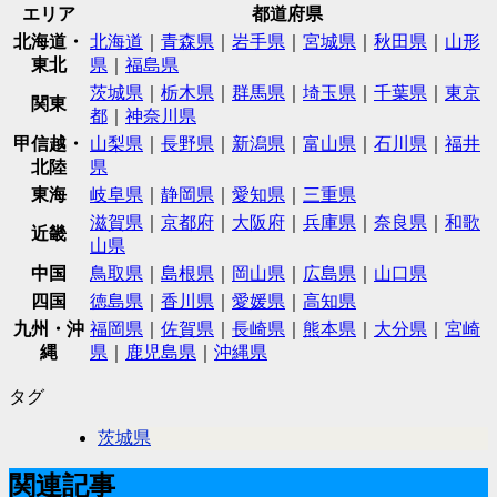
エリア
都道府県
北海道・
北海道
｜
青森県
｜
岩手県
｜
宮城県
｜
秋田県
｜
山形
東北
県
｜
福島県
茨城県
｜
栃木県
｜
群馬県
｜
埼玉県
｜
千葉県
｜
東京
関東
都
｜
神奈川県
甲信越・
山梨県
｜
長野県
｜
新潟県
｜
富山県
｜
石川県
｜
福井
北陸
県
東海
岐阜県
｜
静岡県
｜
愛知県
｜
三重県
滋賀県
｜
京都府
｜
大阪府
｜
兵庫県
｜
奈良県
｜
和歌
近畿
山県
中国
鳥取県
｜
島根県
｜
岡山県
｜
広島県
｜
山口県
四国
徳島県
｜
香川県
｜
愛媛県
｜
高知県
九州・沖
福岡県
｜
佐賀県
｜
長崎県
｜
熊本県
｜
大分県
｜
宮崎
縄
県
｜
鹿児島県
｜
沖縄県
タグ
茨城県
関連記事