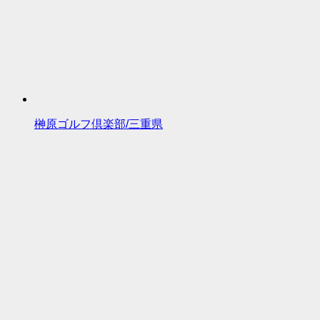
榊原ゴルフ倶楽部/三重県