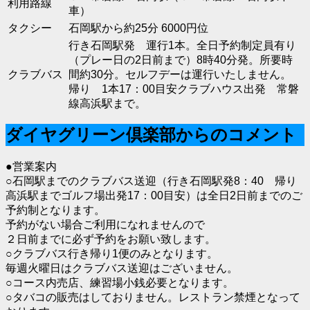
利用路線
車）
タクシー
石岡駅から約25分 6000円位
行き石岡駅発 運行1本。全日予約制定員有り
（プレー日の2日前まで）8時40分発。所要時
クラブバス
間約30分。セルフデーは運行いたしません。
帰り 1本17：00目安クラブハウス出発 常磐
線高浜駅まで。
ダイヤグリーン倶楽部からのコメント
●営業案内
○石岡駅までのクラブバス送迎（行き石岡駅発8：40 帰り
高浜駅までゴルフ場出発17：00目安）は全日2日前までのご
予約制となります。
予約がない場合ご利用になれませんので
２日前までに必ず予約をお願い致します。
○クラブバス行き帰り1便のみとなります。
毎週火曜日はクラブバス送迎はございません。
○コース内売店、練習場小銭必要となります。
○タバコの販売はしておりません。レストラン禁煙となって