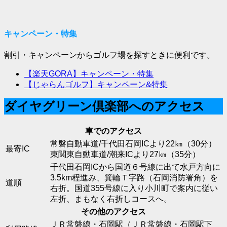
キャンペーン・特集
割引・キャンペーンからゴルフ場を探すときに便利です。
【楽天GORA】キャンペーン・特集
【じゃらんゴルフ】キャンペーン&特集
ダイヤグリーン倶楽部へのアクセス
車でのアクセス
常磐自動車道/千代田石岡ICより22㎞（30分）
最寄IC
東関東自動車道/潮来ICより27㎞（35分）
千代田石岡ICから国道６号線に出て水戸方向に
3.5km程進み、箕輪Ｔ字路（石岡消防署角）を
道順
右折。国道355号線に入り小川町で案内に従い
左折、まもなく右折しコースへ。
その他のアクセス
ＪＲ常磐線・石岡駅（ＪＲ常磐線・石岡駅下