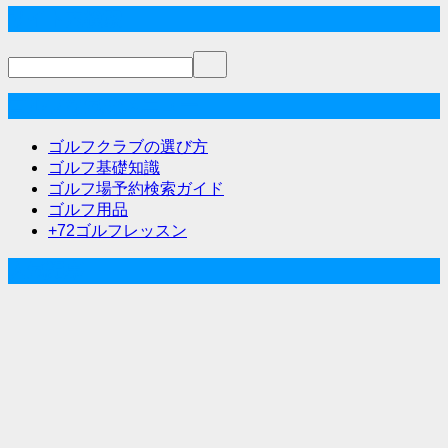
稿
サイト内検索
ナ
ビ
ゲ
ゴルフな気分メニュー
ー
ゴルフクラブの選び方
シ
ゴルフ基礎知識
ゴルフ場予約検索ガイド
ョ
ゴルフ用品
ン
+72ゴルフレッスン
人気記事