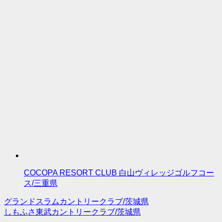
COCOPA RESORT CLUB 白山ヴィレッジゴルフコー
ス/三重県
グランドスラムカントリークラブ/茨城県
投
しもふさ東武カントリークラブ/茨城県