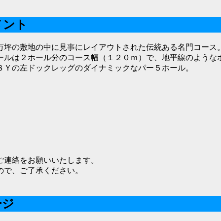
メント
万坪の敷地の中に見事にレイアウトされた伝統ある名門コース
ールは２ホール分のコース幅（１２０ｍ）で、地平線のような
８Ｙの左ドックレッグのダイナミックなパー５ホール。
ご連絡をお願いいたします。
ので、ご了承ください。
ージ