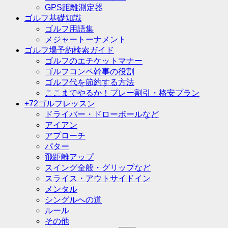
GPS距離測定器
ゴルフ基礎知識
ゴルフ用語集
メジャートーナメント
ゴルフ場予約検索ガイド
ゴルフのエチケットマナー
ゴルフコンペ幹事の役割
ゴルフ代を節約する方法
ここまでやるか！プレー割引・格安プラン
+72ゴルフレッスン
ドライバー・ドローボールなど
アイアン
アプローチ
パター
飛距離アップ
スイング全般・グリップなど
スライス・アウトサイドイン
メンタル
シングルへの道
ルール
その他