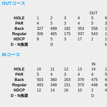
OUTコース
OUT
HOLE
1
2
3
4
5
6
PAR
4
5
3
4
5
3
Back
327
489
182
353
558
1
Regular
306
465
175
337
543
1
HDCP
9
5
3
17
1
1
D・N推奨
D
INコース
IN
HOLE
10
11
12
13
14
1
PAR
5
4
3
4
4
5
Back
503
360
163
379
475
6
Regular
493
348
151
370
448
6
HDCP
12
14
16
10
2
4
D・N推奨
D