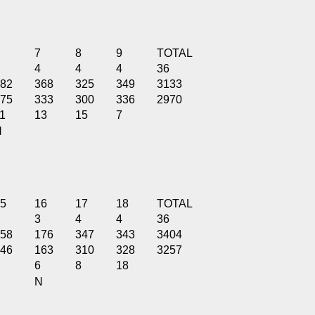
7
8
9
TOTAL
4
4
4
36
82
368
325
349
3133
75
333
300
336
2970
1
13
15
7
N
5
16
17
18
TOTAL
3
4
4
36
58
176
347
343
3404
46
163
310
328
3257
6
8
18
N