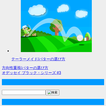
テーラーメイド/パターの選び方
方向性重視/パターの選び方
投
オデッセイ ブラック・シリーズ #3
稿
サイト内検索
ナ
ビ
パターの選び方
ゲ