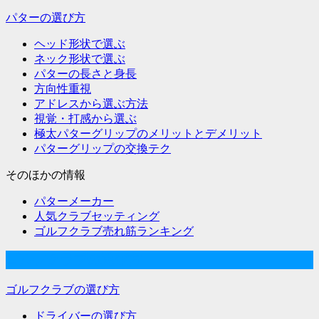
ー
パターの選び方
シ
ヘッド形状で選ぶ
ョ
ネック形状で選ぶ
パターの長さと身長
ン
方向性重視
アドレスから選ぶ方法
視覚・打感から選ぶ
極太パターグリップのメリットとデメリット
パターグリップの交換テク
そのほかの情報
パターメーカー
人気クラブセッティング
ゴルフクラブ売れ筋ランキング
ゴルフクラブの選び方
ゴルフクラブの選び方
ドライバーの選び方