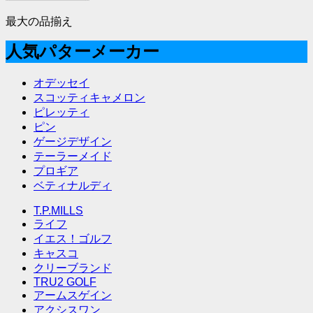
最大の品揃え
人気パターメーカー
オデッセイ
スコッティキャメロン
ピレッティ
ピン
ゲージデザイン
テーラーメイド
プロギア
ベティナルディ
T.P.MILLS
ライフ
イエス！ゴルフ
キャスコ
クリーブランド
TRU2 GOLF
アームスゲイン
アクシスワン