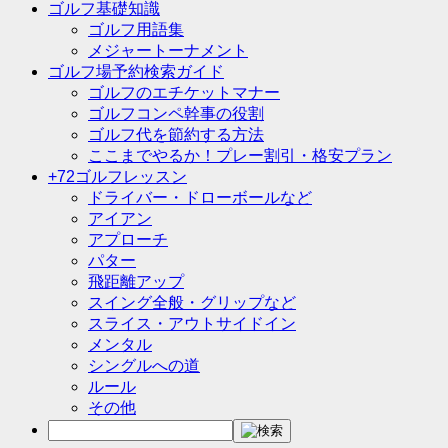
ゴルフ基礎知識
ゴルフ用語集
メジャートーナメント
ゴルフ場予約検索ガイド
ゴルフのエチケットマナー
ゴルフコンペ幹事の役割
ゴルフ代を節約する方法
ここまでやるか！プレー割引・格安プラン
+72ゴルフレッスン
ドライバー・ドローボールなど
アイアン
アプローチ
パター
飛距離アップ
スイング全般・グリップなど
スライス・アウトサイドイン
メンタル
シングルへの道
ルール
その他