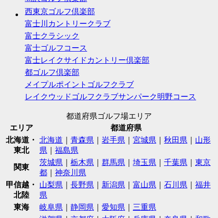
西東京ゴルフ倶楽部
富士川カントリークラブ
富士クラシック
富士ゴルフコース
富士レイクサイドカントリー倶楽部
都ゴルフ倶楽部
メイプルポイントゴルフクラブ
レイクウッドゴルフクラブサンパーク明野コース
都道府県ゴルフ場エリア
エリア
都道府県
北海道・
北海道
｜
青森県
｜
岩手県
｜
宮城県
｜
秋田県
｜
山形
東北
県
｜
福島県
茨城県
｜
栃木県
｜
群馬県
｜
埼玉県
｜
千葉県
｜
東京
関東
都
｜
神奈川県
甲信越・
山梨県
｜
長野県
｜
新潟県
｜
富山県
｜
石川県
｜
福井
北陸
県
東海
岐阜県
｜
静岡県
｜
愛知県
｜
三重県