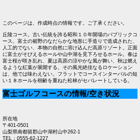
このページは、作成時点の情報です。ご了承ください。
丘陵コース。古い伝統を誇る昭和１０年開場のパブリックコ
ース。富士の裾野のなだらかな地形に手造りで造成された、
人工的でない、本物の自然に溶け込んだ高原リゾート。正面
に富士がそびえるホールや山中湖を見下ろせるホール。春は
富士桜が咲き乱れ、夏は高原の涼やかな風が舞い、秋は燃え
るような紅葉が展開する。その風光絶佳なるロケーション
は、他では味わえない。フラットでコースインターバルの短
い１８ホールを樹齢を重ねた松林がセパレートしている。
富士ゴルフコースの情報/空き状況
所在地
〒401-0501
山梨県南都留郡山中湖村山中262-1
TEL：0555-62-1227