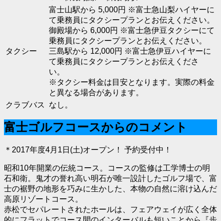
富士山駅から 5,000円 ※富士急山梨ハイヤーに
て乗務員にタクシープランとお伝えください。
御殿場から 6,000円 ※富士急伊豆タクシーにて
乗務員にタクシープランとお伝えください。
タクシー
三島駅から 12,000円 ※富士急伊豆ハイヤーに
て乗務員にタクシープランとお伝えくださ
い。
※タクシー料金は目安となります。実際の料金
と異なる場合があります。
クラブバス
なし。
富士ゴルフコースからのコメント
＊2017年度4月1日(土)オープン！ 予約受付中！
昭和10年開業の伝統コース。コースの監修は工学博士の明
石和衛。鬼才の誉れ高い明石が唯一設計したゴルフ場で、富
士の裾野の地形を巧みに生かした、本物の自然に溶け込んだ
高原リゾートコース。
赤松でセパレートされたホールは、フェアウェイが広く全体
的にフラットでコース間のインターバルも短いことから『歩