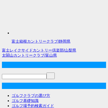
富士箱根カントリークラブ/静岡県
富士レイクサイドカントリー倶楽部/山梨県
投
太閤山カントリークラブ/富山県
稿
サイト内検索
ナ
ビ
ゲ
ゴルフな気分メニュー
ー
ゴルフクラブの選び方
シ
ゴルフ基礎知識
ゴルフ場予約検索ガイド