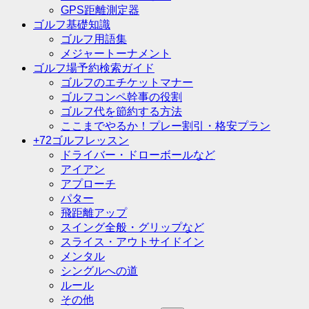
GPS距離測定器
ゴルフ基礎知識
ゴルフ用語集
メジャートーナメント
ゴルフ場予約検索ガイド
ゴルフのエチケットマナー
ゴルフコンペ幹事の役割
ゴルフ代を節約する方法
ここまでやるか！プレー割引・格安プラン
+72ゴルフレッスン
ドライバー・ドローボールなど
アイアン
アプローチ
パター
飛距離アップ
スイング全般・グリップなど
スライス・アウトサイドイン
メンタル
シングルへの道
ルール
その他