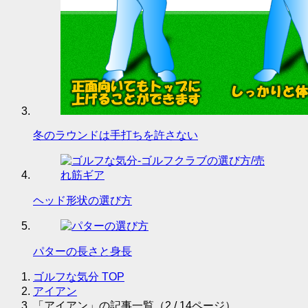
冬のラウンドは手打ちを許さない
ヘッド形状の選び方
パターの長さと身長
ゴルフな気分
TOP
アイアン
「アイアン」の記事一覧（2 / 14ページ）