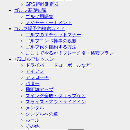
GPS距離測定器
ゴルフ基礎知識
ゴルフ用語集
メジャートーナメント
ゴルフ場予約検索ガイド
ゴルフのエチケットマナー
ゴルフコンペ幹事の役割
ゴルフ代を節約する方法
ここまでやるか！プレー割引・格安プラン
+72ゴルフレッスン
ドライバー・ドローボールなど
アイアン
アプローチ
パター
飛距離アップ
スイング全般・グリップなど
スライス・アウトサイドイン
メンタル
シングルへの道
ルール
その他