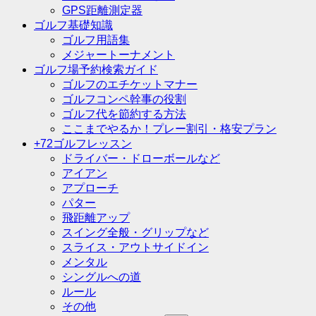
GPS距離測定器
ゴルフ基礎知識
ゴルフ用語集
メジャートーナメント
ゴルフ場予約検索ガイド
ゴルフのエチケットマナー
ゴルフコンペ幹事の役割
ゴルフ代を節約する方法
ここまでやるか！プレー割引・格安プラン
+72ゴルフレッスン
ドライバー・ドローボールなど
アイアン
アプローチ
パター
飛距離アップ
スイング全般・グリップなど
スライス・アウトサイドイン
メンタル
シングルへの道
ルール
その他