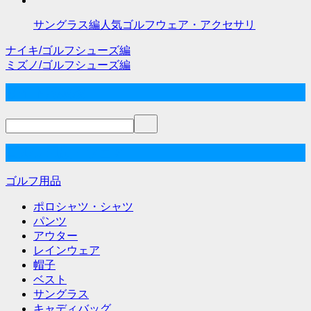
サングラス編人気ゴルフウェア・アクセサリ
ナイキ/ゴルフシューズ編
投
ミズノ/ゴルフシューズ編
稿
サイト内検索
ナ
ビ
ゲ
ゴルフ用品・ウェア
ー
ゴルフ用品
シ
ポロシャツ・シャツ
ョ
パンツ
アウター
ン
レインウェア
帽子
ベスト
サングラス
キャディバッグ