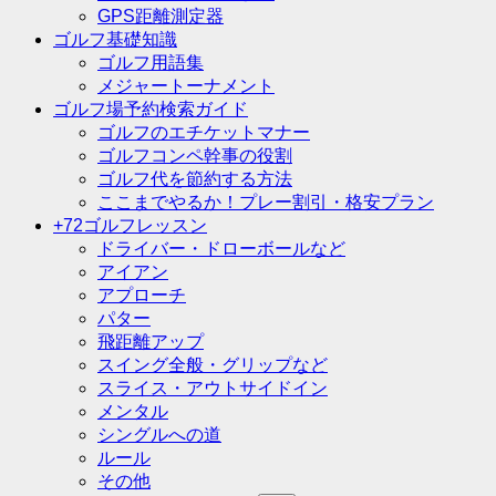
GPS距離測定器
ゴルフ基礎知識
ゴルフ用語集
メジャートーナメント
ゴルフ場予約検索ガイド
ゴルフのエチケットマナー
ゴルフコンペ幹事の役割
ゴルフ代を節約する方法
ここまでやるか！プレー割引・格安プラン
+72ゴルフレッスン
ドライバー・ドローボールなど
アイアン
アプローチ
パター
飛距離アップ
スイング全般・グリップなど
スライス・アウトサイドイン
メンタル
シングルへの道
ルール
その他