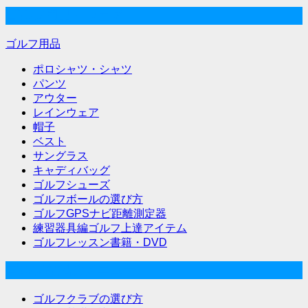
ゲ
ゴルフ用品・ウェア
ー
シ
ゴルフ用品
ョ
ポロシャツ・シャツ
パンツ
ン
アウター
レインウェア
帽子
ベスト
サングラス
キャディバッグ
ゴルフシューズ
ゴルフボールの選び方
ゴルフGPSナビ距離測定器
練習器具編ゴルフ上達アイテム
ゴルフレッスン書籍・DVD
ゴルフな気分メニュー
ゴルフクラブの選び方