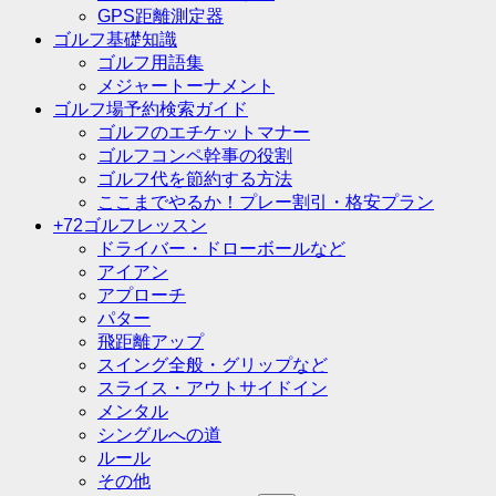
GPS距離測定器
ゴルフ基礎知識
ゴルフ用語集
メジャートーナメント
ゴルフ場予約検索ガイド
ゴルフのエチケットマナー
ゴルフコンペ幹事の役割
ゴルフ代を節約する方法
ここまでやるか！プレー割引・格安プラン
+72ゴルフレッスン
ドライバー・ドローボールなど
アイアン
アプローチ
パター
飛距離アップ
スイング全般・グリップなど
スライス・アウトサイドイン
メンタル
シングルへの道
ルール
その他