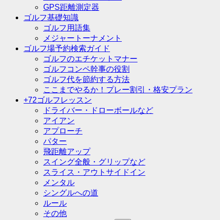
GPS距離測定器
ゴルフ基礎知識
ゴルフ用語集
メジャートーナメント
ゴルフ場予約検索ガイド
ゴルフのエチケットマナー
ゴルフコンペ幹事の役割
ゴルフ代を節約する方法
ここまでやるか！プレー割引・格安プラン
+72ゴルフレッスン
ドライバー・ドローボールなど
アイアン
アプローチ
パター
飛距離アップ
スイング全般・グリップなど
スライス・アウトサイドイン
メンタル
シングルへの道
ルール
その他